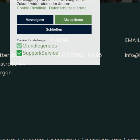
E
PHONE
EMAI
Ottersbach
+49 (0) 8662 - 84 95
info@
nstraße 44
ergen