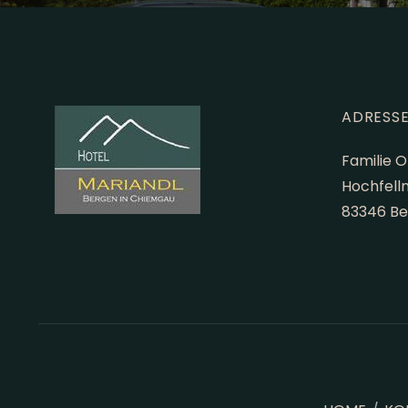
ADRESS
Familie 
Hochfell
83346 B